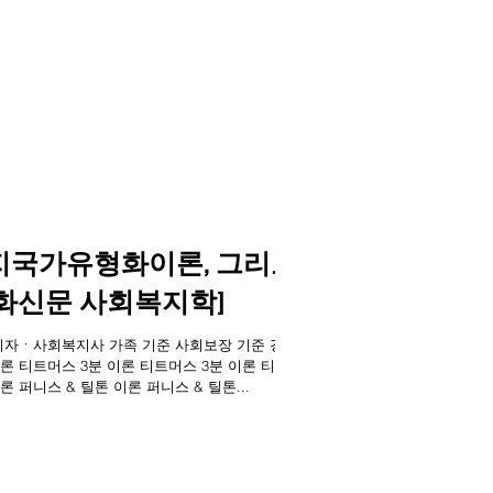
지국가유형화이론, 그리고
화신문 사회복지학]
회출입기자ㆍ사회복지사 가족 기준 사회보장 기준 경제
이론 티트머스 3분 이론 티트머스 3분 이론 티트
론 퍼니스 & 틸톤 이론 퍼니스 & 틸톤...