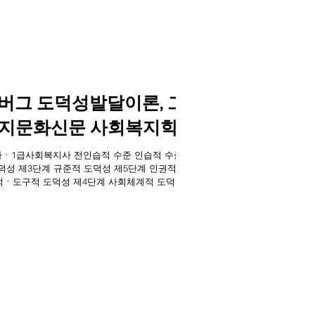
콜버그 도덕성발달이론, 그
복지문화신문 사회복지학]
출입기자ㆍ1급사회복지사 전인습적 수준 인습적 수준
덕성 제3단계 규준적 도덕성 제5단계 인권적ㆍ
적ㆍ도구적 도덕성 제4단계 사회체계적 도덕성