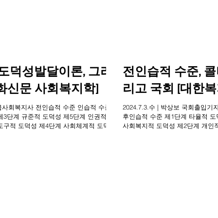
 도덕성발달이론, 그리
전인습적 수준, 
화신문 사회복지학]
리고 국회 [대한
ㆍ1급사회복지사 전인습적 수준 인습적 수준
2024.7.3.수 | 박상보 국회
제3단계 규준적 도덕성 제5단계 인권적ㆍ
후인습적 수준 제1단계 타율적 도
도구적 도덕성 제4단계 사회체계적 도덕
사회복지적 도덕성 제2단계 개인
제6단계...