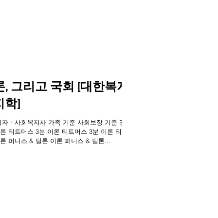
론, 그리고 국회 [대한복지
학]
회출입기자ㆍ사회복지사 가족 기준 사회보장 기준 경제
이론 티트머스 3분 이론 티트머스 3분 이론 티트
론 퍼니스 & 틸톤 이론 퍼니스 & 틸톤...