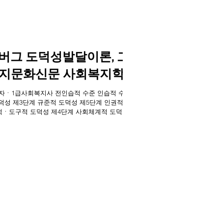
콜버그 도덕성발달이론, 그
복지문화신문 사회복지학]
회출입기자ㆍ1급사회복지사 전인습적 수준 인습적 수준
덕성 제3단계 규준적 도덕성 제5단계 인권적ㆍ
적ㆍ도구적 도덕성 제4단계 사회체계적 도덕성