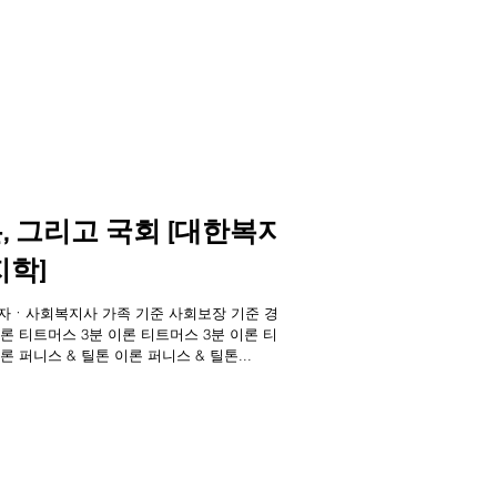
, 그리고 국회 [대한복지
학]
출입기자ㆍ사회복지사 가족 기준 사회보장 기준 경제
이론 티트머스 3분 이론 티트머스 3분 이론 티트
론 퍼니스 & 틸톤 이론 퍼니스 & 틸톤...