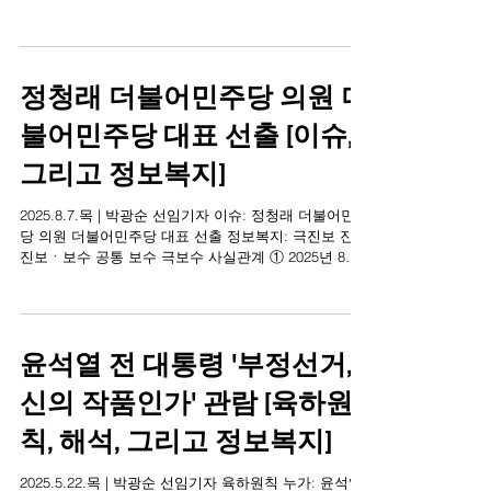
나란히 서
2025.9.5.금 | 박광순 선임기자 대한민국 정신분석 주제:
시진핑(习近平) 중화인민공화국(이하 '중국' 또는 '중')
국가주석(이하 '시진핑 주석' 또는 '시 주석')ㆍ블 라디미
르 푸틴( Владимир Владимирович Путин )...
정청래 더불어민주당 의원 더
불어민주당 대표 선출 [이슈,
그리고 정보복지]
2025.8.7.목 | 박광순 선임기자 이슈: 정청래 더불어민주
당 의원 더불어민주당 대표 선출 정보복지: 극진보 진보
진보ㆍ보수 공통 보수 극보수 사실관계 ① 2025년 8월
2일 토요일 경기도 고양시 킨텍스 임시전국당원대회에
서 선출됨 ②...
윤석열 전 대통령 '부정선거,