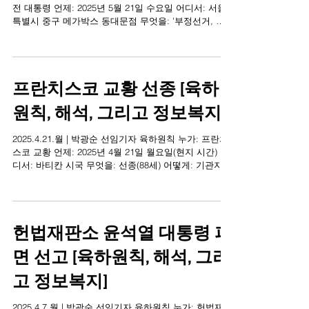
신의 작품인가' 관람 [육하원
칙, 해석, 그리고 정보복지]
2025.5.22.목 | 박광순 선임기자 육하원칙 누가: 윤석열
전 대통령 언제: 2025년 5월 21일 수요일 어디서: 서울
특별시 중구 메가박스 동대문점 무엇을: '부정선거, 신
의 작품인가' 관람 어떻게: "수개표 방식으로 해야 한
다"고 발언...
프란치스코 교황 선종 [육하
원칙, 해석, 그리고 정보복지]
2025.4.21.월 | 박광순 선임기자 육하원칙 누가: 프란치
스코 교황 언제: 2025년 4월 21일 월요일(현지 시간) 어
디서: 바티칸 시국 무엇을: 선종(88세) 어떻게: 기관지염
왜(해석): 극진보 진보 진보ㆍ보수 공통 보수 극보수 신
의...
헌법재판소 윤석열 대통령 파