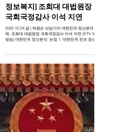
[대한민국 정신분석, 그리고
정보복지] 조희대 대법원장
국회국정감사 이석 지연
2025.10.24.금 | 박광순 선임기자 대한민국 정신분석 주
제: 조희대 대법원장 국회국정감사 이석 지연 [KTV 국민
방송] 대한민국 정신분석: 논점 1. 대한민국 진보 정신
대한민국 진보ㆍ보수 정신 공통 대한민국 보수 정신 주
제의 원인 ① 천대엽 법원행정처장은 “초등학교 교과서
에서부터 나오는 삼권분립, 사법부 존중, 국회 존중”을
말했는데, 다수 국민은 삼권분립과 재판독립의 중요성
을 몰라서 조 대법원장의 책임 있는 해명을 요구하는 것
이 아니고, 2심에서 무죄가 난 이 대통령 사건을 대선 직
전 전례 없는 속도로 파기환송한 것은 대선에 개입하려
는 시도였다고 볼 수밖에 없고, 그건 국민주권주의와 국
민의 참정권을 침해하는 중대한 위헌이요, 재판독립의
정당성과 권위를 사법부 스스로 훼손하는 것이기 때문
에 그러는 것 ② 내란 사건 재판부는 해괴한 논리로 내
란 우두머리 윤석열의 구속을 취소했었고, 계엄 선포 직
후 대통령실에서 한 전 총리가 바지 뒷주머니에