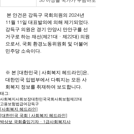
30 이상을 국가가 부담하도록 해야
 본 안건은 강득구 국회의원의 2024년 
11월 11일 대표발의에 의해 제기되었다. 
강득구 의원은 경기 안양시 만안구를 선
거구로 하는 재선(제21대ㆍ제22대) 의원
으로서, 국회 환경노동위원회 및 더불어
민주당 소속이다.
※ 본 [대한민국 | 사회복지 헤드라인]은, 
대한민국 입법부에서 다뤄지는 모든 사
회복지 정보를 취재하여 보도합니다. 
태그:
사회복지
사회보장
대한민국
국회
사회보험
제22대
고용보험법
급여
강득구
[사회복지 헤드라인]
[대한민국 국회 | 사회복지 헤드라인]
박상보 국회출입기자ㆍ1급사회복지사