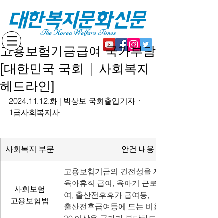
대한복지문화신문
The Korea Welfare Times
고용보험기금급여 국가부담
[대한민국 국회 | 사회복지
헤드라인]
2024.11.12.화 | 박상보 국회출입기자ㆍ
1급사회복지사
사회복지 부문
안건 내용
고용보험기금의 건전성을 제고하기 위해,
육아휴직 급여, 육아기 근로시간 단축 급
사회보험
여, 출산전후휴가 급여등,
고용보험법
출산전후급여등에 드는 비용의 100분의 