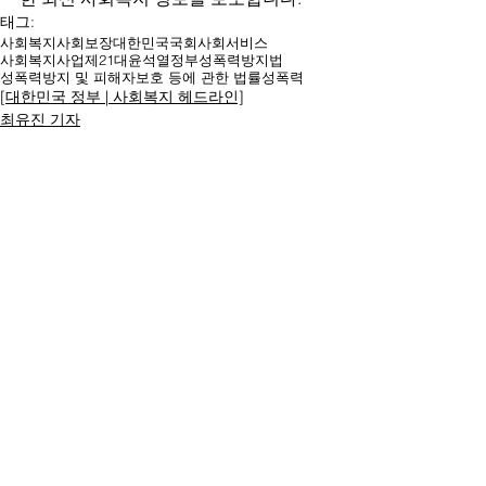
태그:
사회복지
사회보장
대한민국
국회
사회서비스
사회복지사업
제21대
윤석열
정부
성폭력방지법
성폭력방지 및 피해자보호 등에 관한 법률
성폭력
[대한민국 정부 | 사회복지 헤드라인]
최유진 기자
명칭ㆍ제호: 대한복지문화신문
등록번호: 서울 아52294