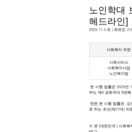
노인학대 
헤드라인]
2023.11.4.토 | 최유진 
사회복지 부문
사회서비스
사회복지사업
노인복지법
 본 시행 법률은 2023년 11월 3일 윤석열 정부에 의해 일부개정으로서 공포되어, 윤석열 정부에 의해 7일 시행되었다. 윤석열 정
부는 제6 공화국의 8번째
 한편 본 시행 법률은, 강선우 국회의원의 2021년 6월 23일 대표발의에 의해 제기되었다. 강선우 의원은 서울 강서구 갑을 선거구
로 하는 초선(제21대) 
※ 본 [대한민국 | 사회
태그: