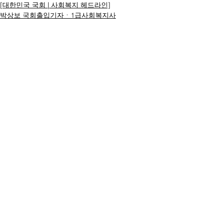
[대한민국 국회 | 사회복지 헤드라인]
박상보 국회출입기자ㆍ1급사회복지사
명칭ㆍ제호: 대한복지문화신문
등록번호: 서울 아52294
등록일:
2017.04.17
발행일:
2019.11.19
발행소: 서울시 강동구 천호동 37
전화번호:
02-3473-5607
전자우편:
desk@koreawftimes.co.kr
발행인: 박광순