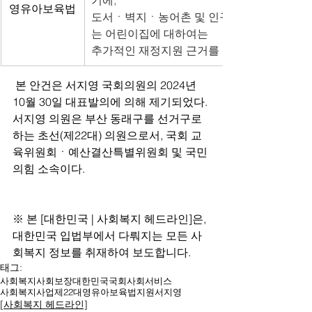
기에,
영유아보육법
도서ㆍ벽지ㆍ농어촌 및 인구감소지역에 있
는 어린이집에 대하여는
추가적인 재정지원 근거를 마련해야
 본 안건은 서지영 국회의원의 2024년 
10월 30일 대표발의에 의해 제기되었다. 
서지영 의원은 부산 동래구를 선거구로 
하는 초선(제22대) 의원으로서, 국회 교
육위원회ㆍ예산결산특별위원회 및 국민
의힘 소속이다.
※ 본 [대한민국 | 사회복지 헤드라인]은, 
대한민국 입법부에서 다뤄지는 모든 사
회복지 정보를 취재하여 보도합니다. 
태그:
사회복지
사회보장
대한민국
국회
사회서비스
사회복지사업
제22대
영유아보육법
지원
서지영
[사회복지 헤드라인]