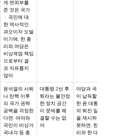
게 면죄부를 
준 것은 국가
ㆍ국민에 대
한 역사적인 
과오이자 도발
이기에, 한 총
리와 여당은 
비상계엄 책임
으로부터 결
코 자유롭지 
않아
윤석열의 사퇴
대통령 2선 후
야당과 국민
나 탄핵 이후
퇴라는 불안정
이 납득할 만
의 국가 권력 
한 정치 공간
한 윤 대통령
공백을 걱정한
이 문제를 해
의 퇴진 일정
다면, 여야와 
결할 수는 없
을 제시하지 
국민이 비상거
어 
못하면, 한 총
국내각 등 총
리와 한 대표