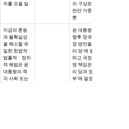
의를 모을 일
의 구상은 혼
란만 가중할 
뿐
지금의 혼동
윤 대통령이 
과 불확실성
향후 정국 안
을 해소할 유
정 방안을 '우
일한 헌법적ㆍ
리 당'에 일임
법률적ㆍ정치
하고 국정 운
적 해법은 윤 
영 책임은 '우
대통령의 즉
리 당과 정
각 사퇴 또는 
부'에 맡겼다
탄핵으로 직무
지만, 윤 대통
를 정지시키
령은 인사권
는 것
을 행사하기
에 2선 후퇴
와 권한 위임
으로 볼 수 있
을지는 의문