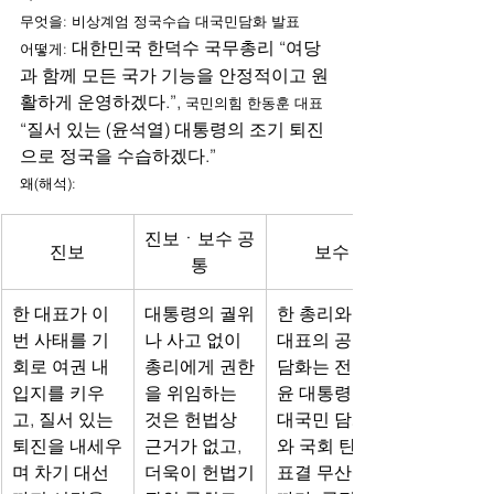
무엇을: 비상계엄 정국수습 대국민담화 발표
대한민국 한덕수 국무총리 “여당
어떻게: 
과 함께 모든 국가 기능을 안정적이고 원
활하게 운영하겠다.”, 
국민의힘 한동훈 대표 
“질서 있는 (윤석열) 대통령의 조기 퇴진
으로 정국을 수습하겠다.”
왜(해석):
진보ㆍ보수 공
진보
보수
통
한 대표가 이
대통령의 궐위
한 총리와 한 
번 사태를 기
나 사고 없이 
대표의 공동 
회로 여권 내 
총리에게 권한
담화는 전날 
입지를 키우
을 위임하는 
윤 대통령의 
고, 질서 있는 
것은 헌법상 
대국민 담화
퇴진을 내세우
근거가 없고, 
와 국회 탄핵 
며 차기 대선
더욱이 헌법기
표결 무산에 