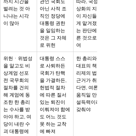
까지 시간을 
관인 국회도 
따라, 국정 정
벌려는 것 아
아닌 사적 조
상화의 지휘봉
니냐는 시각
직인 정당에 
이 자신들에
이 많아
대통령 권한
게 맡겨졌다
을 일임하는 
는 판단에 따
것은 그 자체
른 것으로 보
로 위헌
여
위헌ㆍ위법성
대통령 스스
한 총리와 한 
을 알고도 비
로 사퇴하든 
대표의 책임총
상계엄 선포 
국회가 탄핵
리제의 법적 
전 국무회의 
을 가결하든, 
근거가 취약하
절차를 건의
헌법적 절차
다면, 여론을 
해 계엄에 동
에 따른 질서 
움직일 만한 
조한 한 총리
있는 퇴진이 
설득력이라도 
는 수사를 받
이뤄져야 함에
갖춰야 
아야 하고, 여
도 어느 것도 
당이 내란 수
못 하는 교착
괴 대통령에
에 빠져