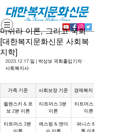
대한복지문화신문
The Korea Welfare Times
미쉬라 이론, 그리고 국회
[대한복지문화신문 사회복
지학]
2023.12.17.일 | 박상보 국회출입기자ㆍ
사회복지사
가족 기준
사회보장 기준
경제복지 기준
윌렌스키 & 르
티트머스 3분 
티트머스 3분 
보 2분 이론
이론
이론
티트머스 3분 
에스핑 & 앤더
퍼니스 & 틸
이론
슨 이론
톤 이론