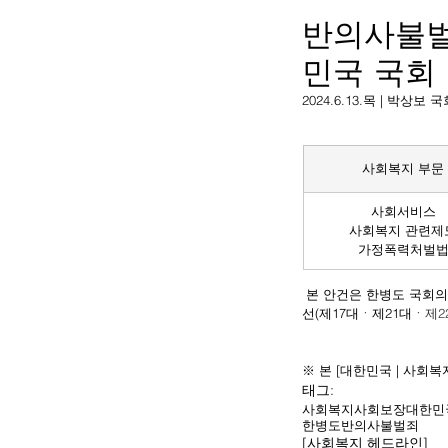
반의사불벌
민국 국회
2024.6.13.목 | 박
사회복지 부문
사회서비스
사회복지 관련제
가정폭력처벌
 본 안건은 한병도 국회의
선(제17대
ㆍ
제21대
ㆍ제2
※ 본 [대한민국 | 사회
태그:
사회복지
사회보장
대한민
한병도
반의사불벌죄
[사회복지 헤드라인]