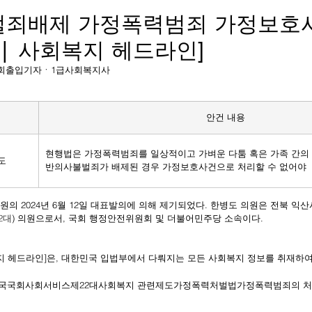
죄배제 가정폭력범죄 가정보호사
 | 사회복지 헤드라인]
상보 국회출입기자ㆍ1급사회복지사
안건 내용
현행법은 가정폭력범죄를 일상적이고 가벼운 다툼 혹은 가족 간의 
도
반의사불벌죄가 배제된 경우 가정보호사건으로 처리할 수 없어야
법
원의 2024년 6월 12일 대표발의에 의해 제기되었다. 한병도 의원은 전북 익산
2대
) 의원으로서, 국회 행정안전위원회 및 더불어민주당 소속이다.
복지 헤드라인]은, 대한민국 입법부에서 다뤄지는 모든 사회복지 정보를 취재하여
국
국회
사회서비스
제22대
사회복지 관련제도
가정폭력처벌법
가정폭력범죄의 처