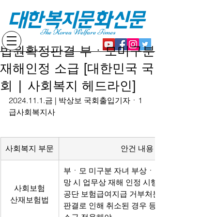
대한복지문화신문
The Korea Welfare Times
법원확정판결 부ㆍ모미구분
재해인정 소급 [대한민국 국
회 | 사회복지 헤드라인]
2024.11.1.금 | 박상보 국회출입기자ㆍ1
급사회복지사
사회복지 부문
안건 내용
부ㆍ모 미구분 자녀 부상ㆍ질병ㆍ장해ㆍ사
망 시 업무상 재해 인정 시행일 전,
사회보험
공단 보험급여지급 거부처분이 법원 확정
산재보험법
판결로 인해 취소된 경우 등에는,