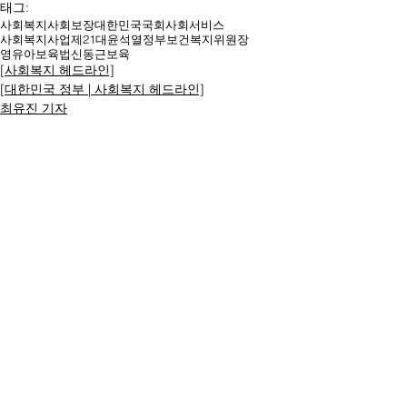
태그:
사회복지
사회보장
대한민국
국회
사회서비스
사회복지사업
제21대
윤석열
정부
보건복지위원장
영유아보육법
신동근
보육
[사회복지 헤드라인]
[대한민국 정부 | 사회복지 헤드라인]
최유진 기자
명칭ㆍ제호: 대한복지문화신문
등록번호: 서울 아52294