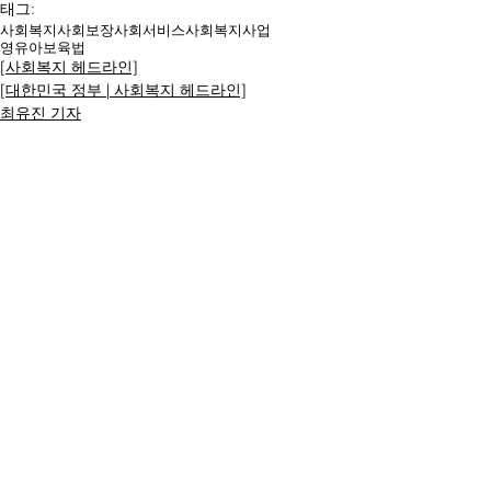
태그:
사회복지
사회보장
사회서비스
사회복지사업
영유아보육법
[사회복지 헤드라인]
[대한민국 정부 | 사회복지 헤드라인]
최유진 기자
명칭ㆍ제호: 대한복지문화신문
등록번호: 서울 아52294
등록일:
2017.04.17