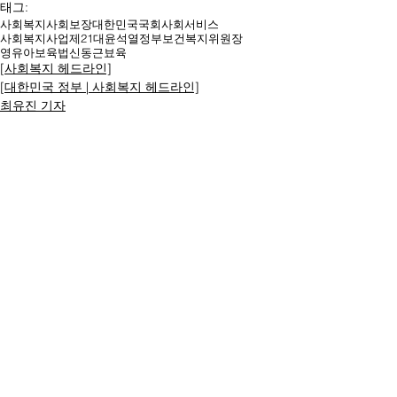
태그:
사회복지
사회보장
대한민국
국회
사회서비스
사회복지사업
제21대
윤석열
정부
보건복지위원장
영유아보육법
신동근
뵤육
[사회복지 헤드라인]
[대한민국 정부 | 사회복지 헤드라인]
최유진 기자
명칭ㆍ제호: 대한복지문화신문
등록번호: 서울 아52294