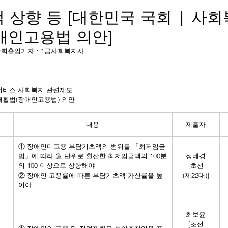
 상향 등 [대한민국 국회 | 사
장애인고용법 의안]
박상보 국회출입기자ㆍ1급사회복지사
서비스 사회복지 관련제도
재활법(장애인고용법) 의안
내용
제출자
① 장애인미고용 부담기초액의 범위를 「최저임금
법」에 따라 월 단위로 환산한 최저임금액의 100분
정혜경
의 100 이상으로 상향해야 
[초선
② 장애인 고용률에 따른 부담기초액 가산률을 높
(제22대)]
여야
최보윤
[초선