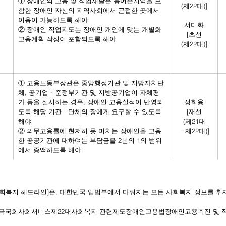
① 장애인의 고용 및 직업재활은 농어촌지역을 포
(제22대)]
함한 장애인 자신의 지역사회에서 근접한 곳에서 
이용이 가능하도록 해야
서미화
② 장애인 직업지도는 장애인 개인에 맞는 개별화
[초선
고용계획 작성이 포함되도록 해야
(제22대)]
① 고용노동부장관은 중앙행정기관 및 지방자치단
체, 공기업ㆍ준정부기관 및 지방공기업이 자체평
가 등을 실시하는 경우, 장애인 고용실적이 반영되
정희용
도록 해당 기관ㆍ단체의 장에게 요구할 수 있도록 
[재선
해야
(제21대
② 의무고용률에 현저히 못 미치는 장애인을 고용
ㆍ제22대)]
한 공공기관에 대하여는 부담금을 2분의 1의 범위
에서 증액하도록 해야
 사회복지 헤드라인]은, 대한민국 입법부에서 다뤄지는 모든 사회복지 정보를 취
국
국회
사회서비스
제22대
사회복지 관련제도
장애인고용법
장애인고용촉진 및 