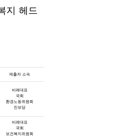
회복지 헤드
제출자 소속
비례대표
국회
환경노동위원회
진보당
비례대표
국회
보건복지위원회