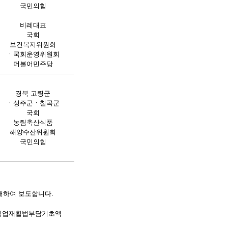
국민의힘
비례대표
국회
보건복지위원회
ㆍ국회운영위원회
더불어민주당
경북 고령군
ㆍ성주군ㆍ칠곡군
국회
농림축산식품
해양수산위원회
국민의힘
재하여 보도합니다. 
직업재활법
부담기초액