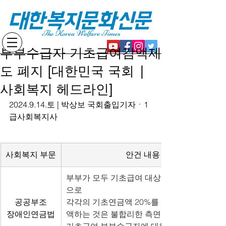
대한복지문화신문
The Korea Welfare Times
부부수급자 기초급여감액제
도 폐지 [대한민국 국회 |
사회복지 헤드라인]
2024.9.14.토 | 박상보 국회출입기자ㆍ1
급사회복지사
사회복지 부문
안건 내용
부부가 모두 기초급여 대상자라는 이유만
으로
공공부조
각각의 기초연금액 20%를 일률적으로 감
장애인연금법
액하는 것은 불합리한 측면이 있기에,