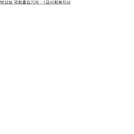
박상보 국회출입기자ㆍ1급사회복지사
명칭ㆍ제호: 대한복지문화신문
등록번호: 서울 아52294
등록일:
2017.04.17
발행일:
2019.11.19
발행소: 서울시 강동구 천호동 37
전화번호:
02-3473-5607
전자우편:
desk@koreawftimes.co.kr
발행인: 박광순
편집인: 유명순