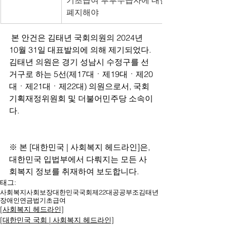
기초급여 부부수급자에 대한 감액 제도를 
폐지해야
 본 안건은 김태년 국회의원의 2024년 
10월 31일 대표발의에 의해 제기되었다. 
김태년 의원은 경기 성남시 수정구를 선
거구로 하는 5선(제17대ㆍ제19대ㆍ제20
대ㆍ제21대ㆍ제22대) 의원으로서, 국회 
기획재정위원회 및 더불어민주당 소속이
다.
※ 본 [대한민국 | 사회복지 헤드라인]은, 
대한민국 입법부에서 다뤄지는 모든 사
회복지 정보를 취재하여 보도합니다. 
태그:
사회복지
사회보장
대한민국
국회
제22대
공공부조
김태년
장애인연금법
기초급여
[사회복지 헤드라인]
[대한민국 국회 | 사회복지 헤드라인]