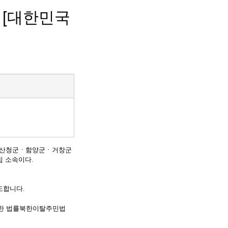
 [대한민국
남 산청군ㆍ함양군ㆍ거창군
힘 소속이다.
도합니다.
한 법률
북한이탈주민법