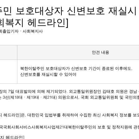
민 보호대상자 신변보호 재실시
사회복지 헤드라인]
상보 국회출입기자ㆍ사회복지사
안건 내용
북한이탈주민 보호대상자가 신변보호 기간이 종료된 이후에도,
신변보호를 재실시할 수 있어야
법
장의 7일 대표발의에 의해 제기되었다. 외교통일위원장인 김태호 의원은 경
 3선(제18대ㆍ제19대ㆍ제21대) 의원으로서, 국회 외교통일위원회 및 국민의
복지 헤드라인]은, 대한민국 입법부를 취재하여 수집한 최신 사회복지 정보를 보
국
국회
사회서비스
사회복지사업
제21대
북한이탈주민의 보호 및 정착지원에 관
복지 헤드라인]