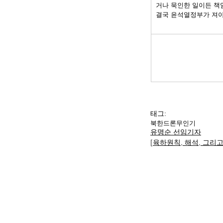
거나 묵인한 일이든 책
결국 윤석열정부가 져
태그:
북한
드론
무인기
유명순 선임기자
[육하원칙, 해석, 그리