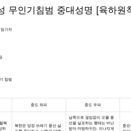
성 무인기침범 중대성명 [육하원칙
순 선임기자
금
기 침범 
중도 좌파
중도 우파
남쪽으로 끊임없이 오물 풍
 탈북
선을 살포하는 행태는 비난
북한은 당장 쓰레기 풍선 살
중요
장하
받아 마땅하지만, 지나치게 