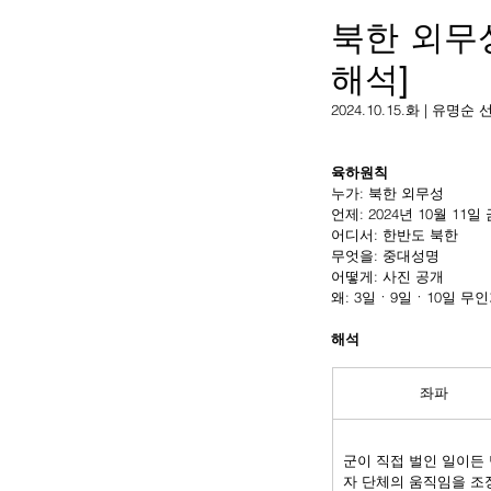
북한 외무
해석]
2024.10.15.화 | 유명
육하원칙
누가: 북한 외무성
언제: 2024년 10월 11일 
어디서: 한반도 북한
무엇을: 중대성명
어떻게: 사진 공개
왜: 3일
ㆍ9일ㆍ10일 
무인
해석
좌파
군이 직접 벌인 일이든
자 단체의 움직임을 조