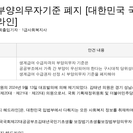
부양의무자기준 폐지 [대한민국 국
라인]
상보 국회출입기자ㆍ1급사회복지사
안건 내용
생계급여 수급자격의 부양의무자 기준은
공공부조에서 가족 간 부양이 우선되어야 한다는 구시대적 당위성에
법
생계급여 수급권자 선정 시 부양의무자 기준을 폐지해야
원의 2024년 9월 13일 대표발의에 의해 제기되었다. 김태년 의원은 경기 성
ㆍ제20대ㆍ제21대ㆍ제22대) 의원으로서, 국회 기획재정위원회 및 더불어민주당
복지 헤드라인]은, 대한민국 입법부에서 다뤄지는 모든 사회복지 정보를 취재하여
국
국회
제22대
공공부조
김태년
국민기초생활 보장법
기초생활보장법
부양의무자