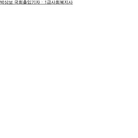
박상보 국회출입기자ㆍ1급사회복지사
명칭ㆍ제호: 대한복지문화신문
등록번호: 서울 아52294
등록일:
2017.04.17
발행일:
2019.11.19
발행소: 서울시 강동구 천호동 37
전화번호:
02-3473-5607
전자우편:
desk@koreawftimes.co.kr
발행인: 박광순
편집인: 유명순