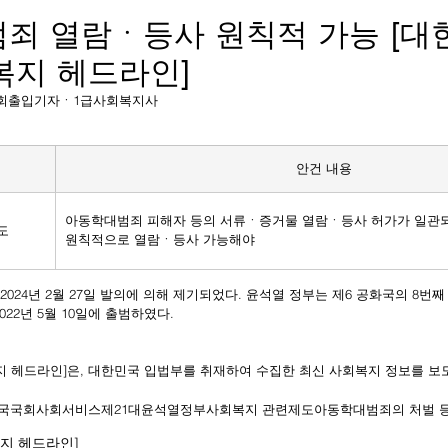
죄 열람ㆍ등사 원칙적 가능 [대
복지 헤드라인]
상보 국회출입기자ㆍ1급사회복지사
안건 내용
아동학대범죄 피해자 등의 서류ㆍ증거물 열람ㆍ등사 허가가 일관되
도
원칙적으로 열람ㆍ등사 가능해야
법
2024년 2월 27일 발의에 의해 제기되었다. 윤석열 정부는 제6 공화국의 8번
22년 5월 10일에 출범하였다.
복지 헤드라인]은, 대한민국 입법부를 취재하여 수집한 최신 사회복지 정보를 보
국
국회
사회서비스
제21대
윤석열
정부
사회복지 관련제도
아동학대범죄의 처벌 
복지 헤드라인]