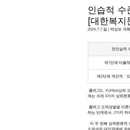
인습적 수
[대한복지
2024.7.7.일 | 박상
전인습적 
제1단계 타율적
제2단
계 개인적ㆍ
도
 콜버그(L. Kohlberg)
계는 크게 3가지 상위분
 콜버그 도덕성발달 이론의 두 번째 상위분류적 도덕성발달 단계는, '인습적 수준'이다. 즉 10세 이상 대부분의 사람들에게 발현
하는 단계로서, 2가지 
  이 두 번째 상위분류적 도덕성발달 단계에는, '제3단계 규준적 도덕성'과 '제4단계 사회체계적 도덕성'이 하위분류된다. 규준적 
도덕성은 대인관계에 의해