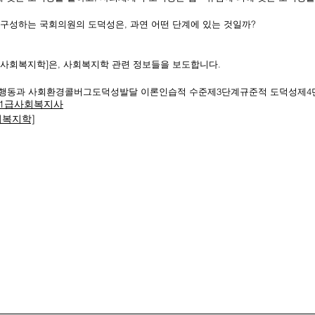
 구성하는 국회의원의 도덕성은, 과연 어떤 단계에 있는 것일까?
 사회복지학]은, 사회복지학 관련 정보들을 보도합니다.
행동과 사회환경
콜버그
도덕성발달 이론
인습적 수준
제3단계
규준적 도덕성
제4
1급사회복지사
회복지학]