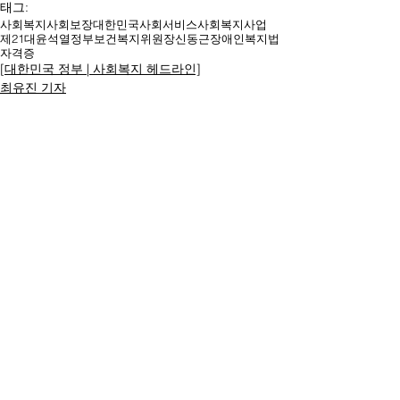
태그:
사회복지
사회보장
대한민국
사회서비스
사회복지사업
제21대
윤석열
정부
보건복지위원장
신동근
장애인복지법
자격증
[대한민국 정부 | 사회복지 헤드라인]
최유진 기자
명칭ㆍ제호: 대한복지문화신문
등록번호: 서울 아52294
등록일:
2017.04.17