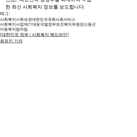
한 최신 사회복지 정보를 보도합니다.
태그:
사회복지
사회보장
대한민국
국회
사회서비스
사회복지사업
제21대
윤석열
정부
보건복지위원장
신동근
아동복지법
자립
[대한민국 정부 | 사회복지 헤드라인]
최유진 기자
명칭ㆍ제호: 대한복지문화신문