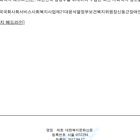
국
국회
사회서비스
사회복지사업
제21대
윤석열
정부
보건복지위원장
신동근
장애
복지 헤드라인]
명칭ㆍ제호: 대한복지문화신문
등록번호: 서울 아52294
등록일: 2017.04.17