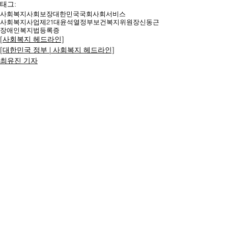
태그:
사회복지
사회보장
대한민국
국회
사회서비스
사회복지사업
제21대
윤석열
정부
보건복지위원장
신동근
장애인복지법
등록증
[사회복지 헤드라인]
[대한민국 정부 | 사회복지 헤드라인]
최유진 기자
명칭ㆍ제호: 대한복지문화신문
등록번호: 서울 아52294