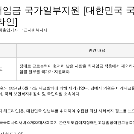
임금 국가일부지원 [대한민국 국
라인]
상보 국회출입기자ㆍ1급사회복지사
안건 내용
장애로 근로능력이 현저히 낮은 사람을 최저임금 적용에서 제외하
도
임금 일부를 국가가 지원해야
원의 2024년 6월 12일 대표발의에 의해 제기되었다. 김예지 의원은 비례대표
서, 국회 보건복지위원회 및 국민의힘 소속이다.
복지 헤드라인]은, 대한민국 입법부를 취재하여 수집한 최신 사회복지 정보를 보
국
국회
사회서비스
제22대
사회복지 관련제도
김예지
장애인고용법
장애인고용촉