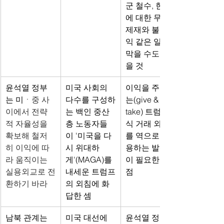
군 철수, 한국
에 대한 무역
제재와 불이
익 같은 일을 
막을 수도 있
을 것
윤석열 정부
미국 사회의 
이익을 주고받
는 미
ㆍ중 사
다수를 구성하
는(give & 
이에서 전략
는 백인 중산
take) 트럼프 
적 자율성을 
층 노동자들
식 거래 외교
확보해 철저
이 '미국을 다
를 역으로 활
히 이익에 따
시 위대하
용하는 발상
라 움직이는 
게'(MAGA)를 
이 필요한 시
실용외교로 전
내세운 트럼프
점
환하기 바라
의 외침에 화
답한 셈
남북 관계는 
미국 대선에
윤석열 정부