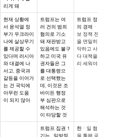
리게 돼
현재 상황에
트럼프는 여
트럼프 정부
서 윤석열 정
러 건의 범죄 
의 경제
ㆍ안
부가 우크라이
혐의로 기소
보 정책 전반
나에 살상무기
돼 재판받고 
을 면밀히 파
를 제공할 수 
있음에도 불구
악하고 사안마
있다며 러시아
하고 미국 유
다 대책을 미
와 대결에 나
권자들은 그
리 세워야
서고, 중국과 
를 대통령으
갈등을 이어가
로 선택했는
는 건 국익에 
데, 이것은 조 
아무런 도움
바이든 행정
이 되지 않아
부 심판으로 
해석하는 것
이 타당할 것
트럼프 집권 1
한
ㆍ일 협력
기는,  일방적 
을 통해 공동