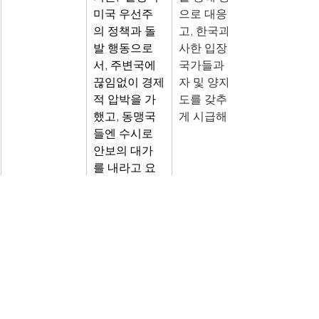
미국 우선주
으로 대응하
의 정책과 돌
고, 한국과 유
발 행동으로
사한 입장의 
서, 주변국에 
국가들과 다
끊임없이 경제
자 및 양자 구
적 압박을 가
도를 갖추는 
했고, 동맹국
게 시급해
들엔 수시로 
안보의 대가
를 내라고 요
구했는데, 트
럼프의 두 번
째 임기도 그
대로일 것
그가 선거 기
대미 무역 구
간 동안 밝혔
조에 대한 점
던 미국 우선
검이 필요해
주의를 재확인