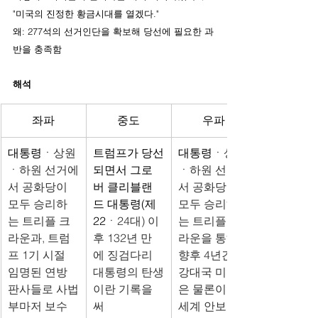
"미국의 진정한 황금시대를 열겠다."
왜: 277석의 선거인단을 확보해 당선에 필요한 과
반을 충족함
해석
좌파
중도
우파
대통령
ㆍ상원
트럼프가 당선
대통령
ㆍ상원
ㆍ하원 선거에
되면서 그로
ㆍ하원 선거에
서 공화당이 
버 클리블랜
서 공화당이 
모두 승리하
드 대통령(제
모두 승리하
는 트리플 크
22
ㆍ24대) 이
는 트리플 크
라운과, 트럼
후 132년 만
라운을 통해, 
프 1기 시절 
에 징검다리 
향후 4년간 최
임명된 연방 
대통령의 탄생
강대국 미국
판사들로 사법
이란 기록을 
은 물론이고 
부마저 보수 
써
세계 안보ㆍ경