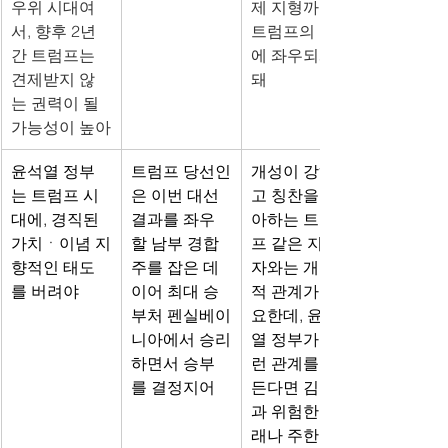
우위 시대여
제 지형까지 
서, 향후 2년
트럼프의 손
간 트럼프는 
에 좌우되게 
견제받지 않
돼
는 권력이 될 
가능성이 높아
윤석열 정부
트럼프 당선인
개성이 강하
는 트럼프 시
은 이번 대선 
고 칭찬을 좋
대에, 경직된 
결과를 좌우
아하는 트럼
가치
ㆍ
이념 지
할 남부 경합
프 같은 지도
향적인 태도
주를 잡은 데 
자와는 개인
를 버려야
이어 최대 승
적 관계가 중
부처 펜실베이
요한데, 윤석
니아에서 승리
열 정부가 그
하면서 승부
런 관계를 만
를 결정지어
든다면 김정은
과 위험한 거
래나 주한미