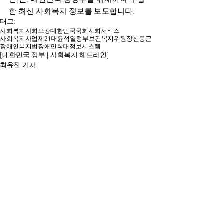
한 최신 사회복지 정보를 보도합니다.
태그:
사회복지
사회보장
대한민국
국회
사회서비스
사회복지사업
제21대
윤석열
정부
보건복지위원장
신동근
장애인복지법
장애인학대정보시스템
[대한민국 정부 | 사회복지 헤드라인]
최유진 기자
명칭ㆍ제호: 대한복지문화신문