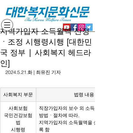
대한복지문화신문
The Korea Welfare Times
지역가입자 소득월액 산정
ㆍ조정 시행령시행 [대한민
국 정부 | 사회복지 헤드라
인]
2024.5.21.화 | 최유진 기자
사회복지 부문
법령 내용
사회보험
직장가입자의 보수 외 소득월액과 동일한 
국민건강보험
방법ㆍ절차에 따라,
법
지역가입자의 소득월액을 산정ㆍ조정하도
시행령
록 함