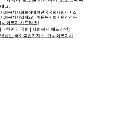
태그:
사회복지
사회보장
대한민국
국회
사회서비스
사회복지사업
제22대
아동복지법
지원
강선우
[사회복지 헤드라인]
[대한민국 국회 | 사회복지 헤드라인]
박상보 국회출입기자ㆍ1급사회복지사
명칭ㆍ제호: 대한복지문화신문
등록번호: 서울 아52294