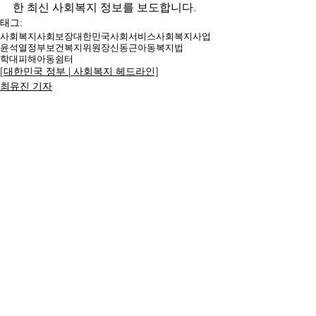
한 최신 사회복지 정보를 보도합니다.
태그:
사회복지
사회보장
대한민국
사회서비스
사회복지사업
윤석열
정부
보건복지위원장
신동근
아동복지법
학대피해아동쉼터
[대한민국 정부 | 사회복지 헤드라인]
최유진 기자
명칭ㆍ제호: 대한복지문화신문
등록번호: 서울 아52294