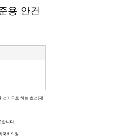
준용 안건
를 선거구로 하는 초선(제
도합니다.
회
국회의원