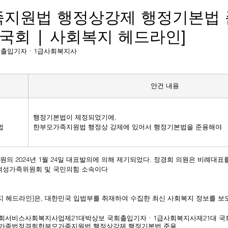
지원법 행정상강제 행정기본법 
 국회 | 사회복지 헤드라인]
보 국회출입기자ㆍ1급사회복지사
안건 내용
행정기본법이 제정되었기에,
법
한부모가족지원법 행정상 강제에 있어서 행정기본법을 준용해야
원의 2024년 1월 24일 대표발의에 의해 제기되었다. 정경희 의원은 비례대표
회 여성가족위원회 및 국민의힘 소속이다
복지 헤드라인]은, 대한민국 입법부를 취재하여 수집한 최신 사회복지 정보를 보
회서비스
사회복지사업
제21대
박상보 국회출입기자ㆍ1급사회복지사
제21대 국
가족법
정경희
한부모가족지원법 행정상강제 행정기본법 준용