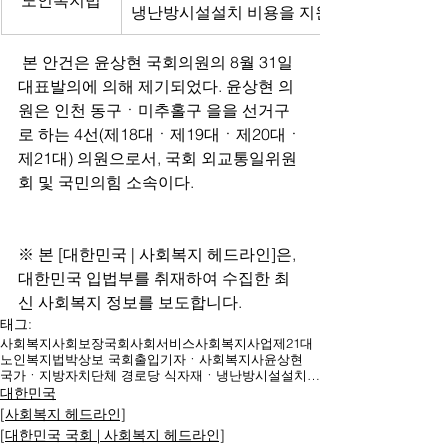
노인복지법
냉난방시설설치 비용을 지원해야
 본 안건은 윤상현 국회의원의 8월 31일 
대표발의에 의해 제기되었다. 윤상현 의
원은 인천 동구ㆍ미추홀구 을을 선거구
로 하는 4선(제18대ㆍ제19대ㆍ제20대ㆍ
제21대) 의원으로서, 국회 외교통일위원
회 및 국민의힘 소속이다.
※ 본 [대한민국 | 사회복지 헤드라인]은, 
대한민국 입법부를 취재하여 수집한 최
신 사회복지 정보를 보도합니다.
태그:
사회복지
사회보장
국회
사회서비스
사회복지사업
제21대
노인복지법
박상보 국회출입기자ㆍ사회복지사
윤상현
국가ㆍ지방자치단체 경로당 식자재ㆍ냉난방시설설치 비용지원
대한민국
[사회복지 헤드라인]
[대한민국 국회 | 사회복지 헤드라인]