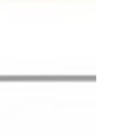
당원들이 검찰 보완수사권의 완전 폐지를 요구하고 있
어서, 여권은 당내 권력투쟁 때문에 친명ㆍ친청 등 계파
로 나뉘어 당권 싸움을 벌이면서 보완수사권 폐지를 선
명성 경쟁의 소재로 소진하며 수사