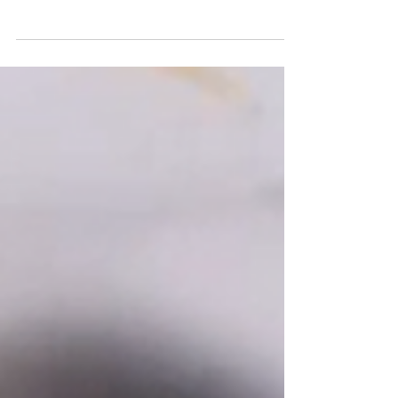
2026.2.1.일 | 박광순 선임기자 2026년 1월 28일 수요일
서울중앙지방법원 형사합의27부(재판장 우인성)는 윤석
열 전 대통령의 부인인 피고인 김건희 전 여사의 1심 선
고 공판에서, 알선수재 혐의(통일교 청탁 및 선물 수취)
는 유죄로 판결하고 자본시장법 위반(도이치모터스 주
가조작)과 정치자금법 위반(여론조사 무상수취) 혐의는
무죄로 판결함으로써, 징역 1년 8개월과 추징금 1281만
원을 선고했다. 김 전 여사에 대한 민중기 특별검사팀의
구형량은 징역 15년과 벌금 20억 원 그리고 추징금 9억
4800여만 원이었다. 이로써 윤 전 대통령과 김 전 여사
는 헌정 사상 처음으로 동시에 실형으로 감옥에 수감되
는 대통령 내외가 됐다. 김 전 여사는 이번 재판 외에도
현재, 관직을 대가로 서희건설과 김상민 전 검사 이배용
전 국가교육위원장에게서 고가의 금품을 받은 혐의, 국
민의힘 전당대회를 앞두고 통일교 교인의 집단 당원 가
입을 요구한 혐의로 인